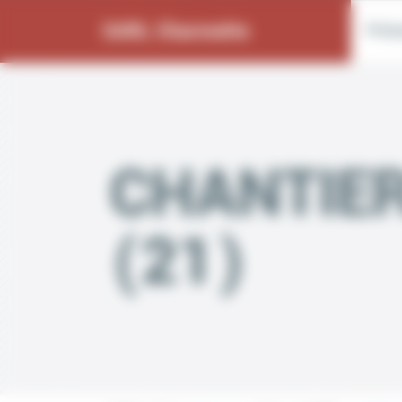
Bienvenue chez SARL Charmette Gestion du consentement
SARL Charmette
Prés
CHANTIER
(21)