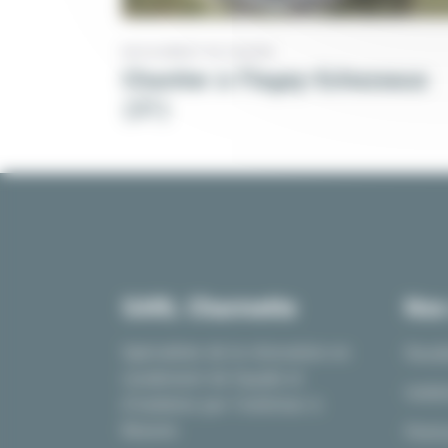
RAVALEMENT DE FAÇADE
Chantier à Flagey-Echezeaux
(21)
SARL Charmette
Nos
Spécialiste de la rénovation en
Raval
ravalement de façade et
Isolat
d’isolation par l’extérieur à
Beaune.
Peint