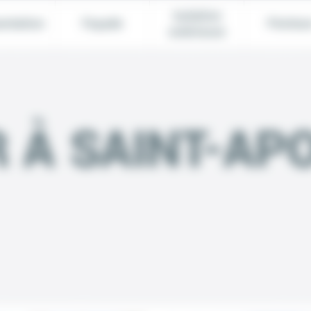
Isolation
entation
Façade
Peintur
extérieure
 À SAINT-AP