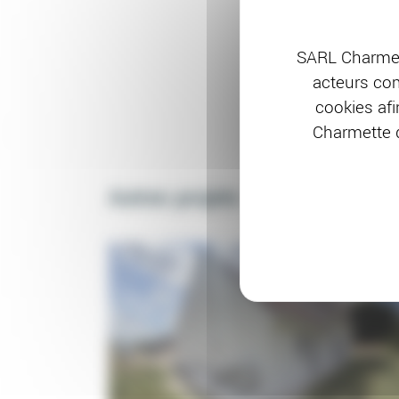
SARL Charmet
acteurs com
cookies afi
Charmette d
Autres projets