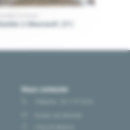
VALEMENT DE FAÇADE
hantier à Meursault (21)
Nous contacter
Téléphone : 06 17 97 33 05
Envoyer une demande
5 Rue de Mayence