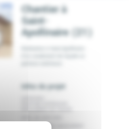
Chantier à
Saint-
Apollinaire (21)
Réalisation à Saint-Apollinaire
d’un ravalement de façade en
peinture extérieure.
Infos du projet
CATÉGORIE:
PEINTURE EXTÉRIEURE
RAVALEMENT DE FAÇADE
DATE:
29 JUIN 2026
TAGS:
PEINTURE
RAVALEMENT