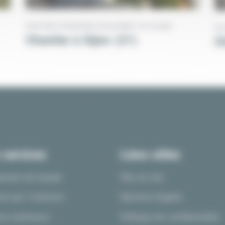
PEINTURE EXTÉRIEURE
RAVALEMENT DE FAÇADE
RA
Chantier à Dijon (21)
C
 services
Liens utiles
ement de façade
Plan du site
ion par l’extérieur
Mentions légales
ure extérieure
Politique de confidentialité