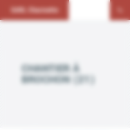
Bienvenue chez SARL Charmette Gestion du consentement
SARL Charmette
CHANTIER À
BROCHON (21)