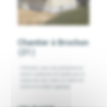
Chantier à Brochon
(21)
À Brochon, nous vous présentons le
récent ravalement de façade pour la
maison de notre client en enduit D3
armé et en enduit organique.