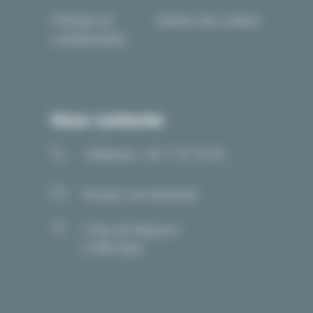
Politique de
Gestion des cookies
confidentialité
Nous contacter
Téléphone : 06 17 97 33 05
Envoyer une demande
5 Rue de Mayence
21000 Dijon