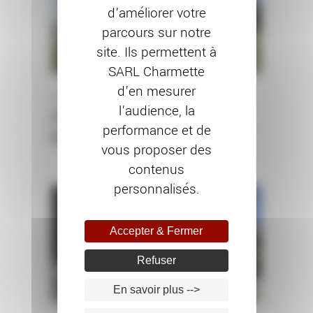
d’améliorer votre
parcours sur notre
site. Ils permettent à
SARL Charmette
d’en mesurer
RAVALEMENT DE FAÇADE
l’audience, la
Chantier à Flagey-
performance et de
Echezeaux (21)
vous proposer des
contenus
personnalisés.
Accepter & Fermer
Refuser
En savoir plus -->