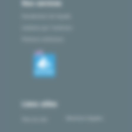
Nos services
Ravalement de façade
Isolation par l’extérieur
Peinture extérieure
Liens utiles
Mentions légales
Plan du site