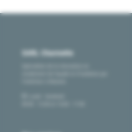
SARL Charmette
Spécialiste de la rénovation en
ravalement de façade et d’isolation par
l’extérieur à Beaune.
Lundi - Vendredi :
09:00 - 12:00 et 14:00 - 17:00