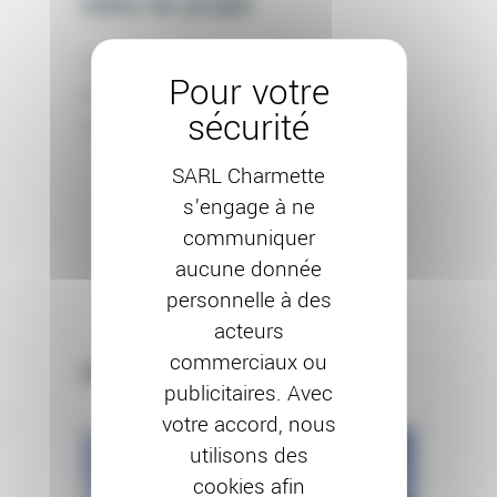
Infos du projet
CATÉGORIE:
RAVALEMENT DE FAÇADE
DATE:
30 AVRIL 2026
TAGS:
RAVALEMENT
SARL Charmette
s’engage à ne
communiquer
aucune donnée
personnelle à des
acteurs
commerciaux ou
Autres projets
publicitaires. Avec
votre accord, nous
utilisons des
cookies afin