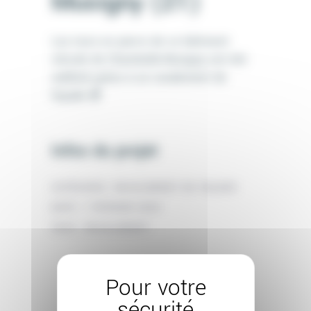
Musigny (21)
Les murs en pierre de ce bâtiment
viticole de Chambolle-Musigny ont été
sublimé grâce à un ravalement de
façade 🍇
Infos du projet
CATÉGORIE:
RAVALEMENT DE FAÇADE
DATE:
7 FÉVRIER 2024
TAGS:
RAVALEMENT