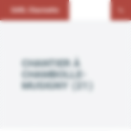
Bienvenue chez SARL Charmette Gestion du consentement
SARL Charmette
CHANTIER À
CHAMBOLLE-
MUSIGNY (21)