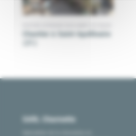
PEINTURE EXTÉRIEURE
RAVALEMENT DE FAÇADE
Chantier à Saint-Apollinaire
(21)
SARL Charmette
Spécialiste de la rénovation en