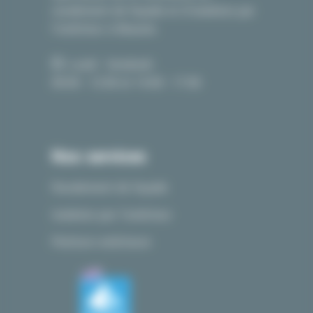
ravalement de façade et d’isolation par
l’extérieur à Beaune.
Lundi - Vendredi :
09:00 - 12:00 et 14:00 - 17:00
Nos services
Ravalement de façade
Isolation par l’extérieur
Peinture extérieure