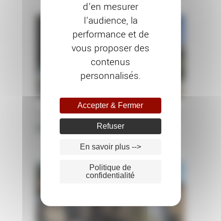
d’en mesurer
l’audience, la
performance et de
vous proposer des
contenus
personnalisés.
Accepter & Fermer
PEINTURE EXTÉRIEURE
RAVALEMENT DE FAÇADE
Chantier à Dijon (21)
Refuser
En savoir plus -->
Politique de
confidentialité