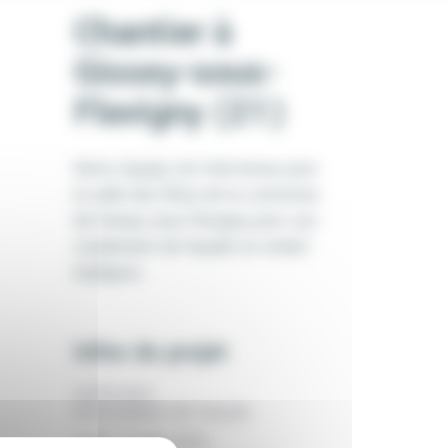
Chantier à
Gissey-sous-
Flavigny (21)
Notre équipe est intervenue pour
la salle des fêtes de la commune
de Gissey sous Flavigny pour son
ravalement de façade en enduit
badigeon.
Infos du projet
CATÉGORIE:
RAVALEMENT DE FAÇADE
DATE:
13 MAI 2026