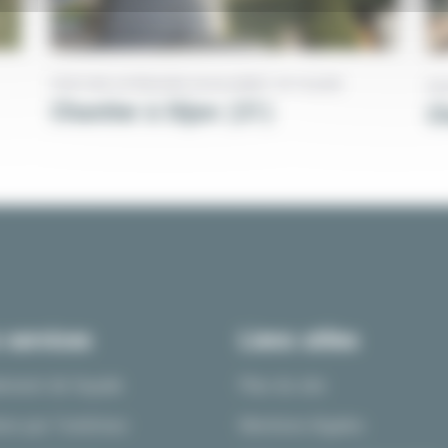
PEINTURE EXTÉRIEURE
RAVALEMENT DE FAÇADE
PE
Chantier à Dijon (21)
C
 services
Liens utiles
ement de façade
Plan du site
ion par l’extérieur
Mentions légales