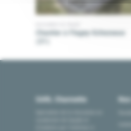
RAVALEMENT DE FAÇADE
Chantier à Flagey-Echezeaux
(21)
SARL Charmette
Nos
Spécialiste de la rénovation en
Raval
ravalement de façade et
Isolat
d’isolation par l’extérieur à