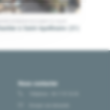
INTURE EXTÉRIEURE
RAVALEMENT DE FAÇADE
hantier à Saint-Apollinaire (21)
Nous contacter
Téléphone : 06 17 97 33 05
Envoyer une demande