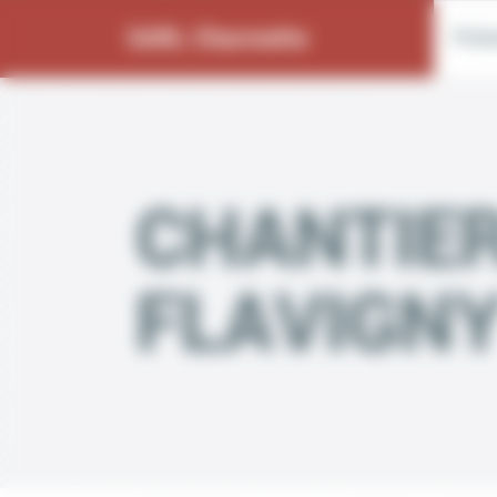
Bienvenue chez SARL Charmette Gestion du consentement
SARL Charmette
Prés
CHANTIER
FLAVIGNY