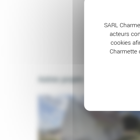
SARL Charmet
acteurs com
cookies afi
Charmette d
Autres projets