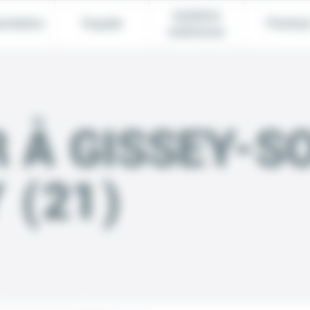
Isolation
entation
Façade
Peintur
extérieure
 À GISSEY-S
 (21)