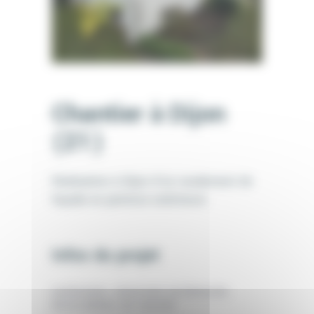
Chantier à Dijon
(21)
Réalisation à Dijon d’un ravalement de
façade en peinture extérieure.
Infos du projet
CATÉGORIE:
PEINTURE EXTÉRIEURE
RAVALEMENT DE FAÇADE