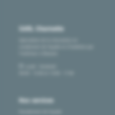
SARL Charmette
Spécialiste de la rénovation en
ravalement de façade et d’isolation par
l’extérieur à Beaune.
Lundi - Vendredi :
09:00 - 12:00 et 14:00 - 17:00
Nos services
Ravalement de façade