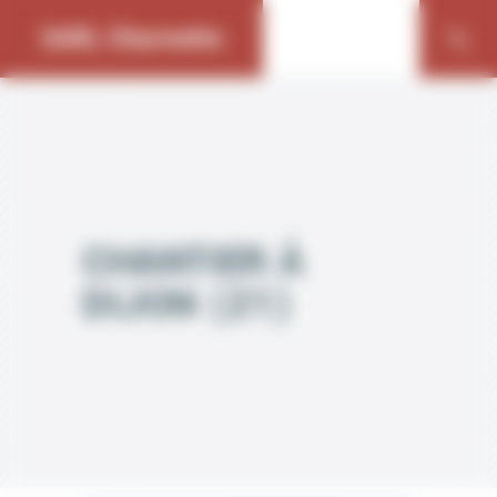
Bienvenue chez SARL Charmette Gestion du consentement
SARL Charmette
CHANTIER À
DIJON (21)