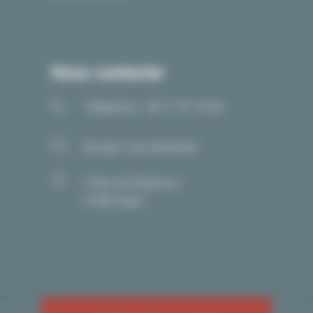
Nous contacter
Téléphone : 06 17 97 33 05
Envoyer une demande
5 Rue de Mayence
21000 Dijon