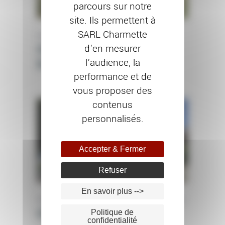
parcours sur notre
site. Ils permettent à
SARL Charmette
RAVALEMENT DE FAÇADE
Chantier à Flagey-
d’en mesurer
l’audience, la
Echezeaux (21)
performance et de
vous proposer des
contenus
personnalisés.
Accepter & Fermer
Refuser
En savoir plus -->
PEINTURE EXTÉRIEURE
RAVALEMENT DE FAÇADE
Chantier à Dijon (21)
Politique de
confidentialité