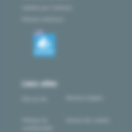
Isolation par l’extérieur
Peinture extérieure
Liens utiles
Mentions légales
Plan du site
Politique de
Gestion des cookies
confidentialité