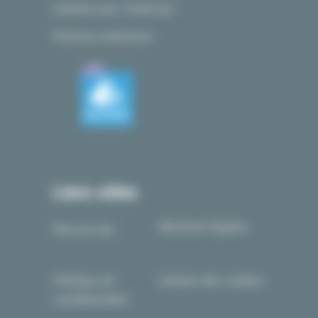
Isolation par l’extérieur
Peinture extérieure
Liens utiles
Mentions légales
Plan du site
Politique de
Gestion des cookies
confidentialité