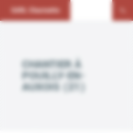
Bienvenue chez SARL Charmette Gestion du consentement
SARL Charmette
CHANTIER À
POUILLY-EN-
AUXOIS (21)