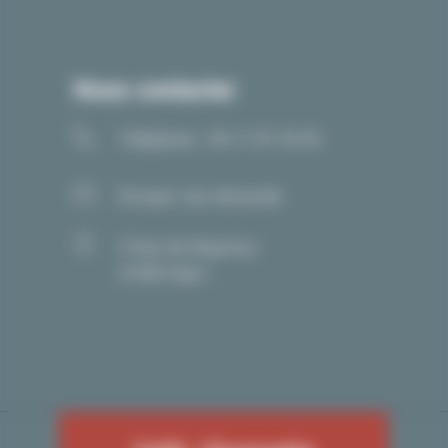
Nous contacter
Téléphone : 06 17 97 33 05
Envoyer une demande
5 Rue de Mayence
21000 Dijon