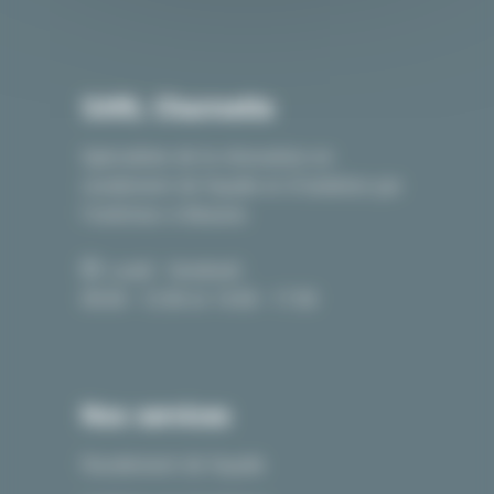
SARL Charmette
Spécialiste de la rénovation en
ravalement de façade et d’isolation par
l’extérieur à Beaune.
Lundi - Vendredi :
09:00 - 12:00 et 14:00 - 17:00
Nos services
Ravalement de façade