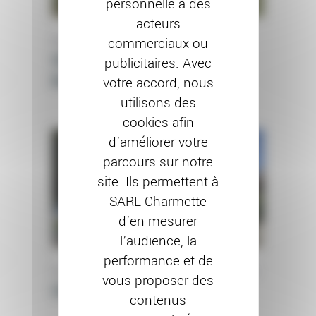
personnelle à des
acteurs
commerciaux ou
RAVALEMENT DE FAÇADE
Chantier à Flagey-
publicitaires. Avec
Echezeaux (21)
votre accord, nous
utilisons des
cookies afin
d’améliorer votre
parcours sur notre
site. Ils permettent à
SARL Charmette
d’en mesurer
l’audience, la
performance et de
PEINTURE EXTÉRIEURE
RAVALEMENT DE FAÇADE
vous proposer des
Chantier à Dijon (21)
contenus