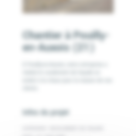
Chantier à Pouilly-
en-Auxois (21)
À Pouilly-en-Auxois, notre entreprise a
réalisé le ravalement de façade en
enduit à la chaux pour la maison de nos
clients.
Infos du projet
CATÉGORIE:
RAVALEMENT DE FAÇADE