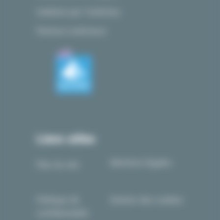
Isolation par l’extérieur
Peinture extérieure
Liens utiles
Mentions légales
Plan du site
Politique de
Gestion des cookies
confidentialité