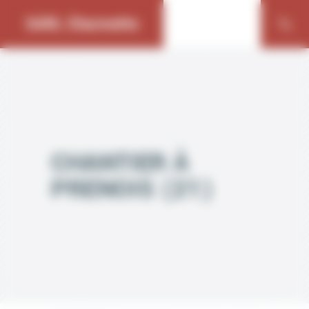
Bienvenue chez SARL Charmette Gestion du consentement
SARL Charmette
CHANTIER À
PRENOIS (21)