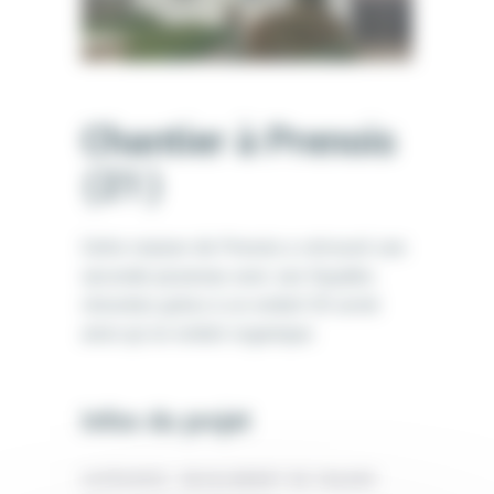
Chantier à Prenois
(21)
Cette maison de Prenois a retrouvé une
seconde jeunesse avec ses façades
rénovées grâce à un enduit D3 armé
ainsi qu’un enduit organique.
Infos du projet
CATÉGORIE:
RAVALEMENT DE FAÇADE