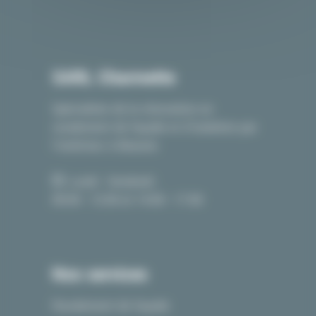
SARL Charmette
Spécialiste de la rénovation en
ravalement de façade et d’isolation par
l’extérieur à Beaune.
Lundi - Vendredi :
09:00 - 12:00 et 14:00 - 17:00
Nos services
Ravalement de façade