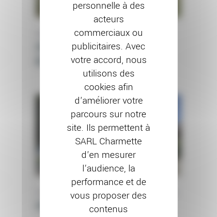
personnelle à des
acteurs
commerciaux ou
RAVALEMENT DE FAÇADE
Chantier à Flagey-
publicitaires. Avec
votre accord, nous
Echezeaux (21)
utilisons des
cookies afin
d’améliorer votre
parcours sur notre
site. Ils permettent à
SARL Charmette
d’en mesurer
l’audience, la
performance et de
PEINTURE EXTÉRIEURE
RAVALEMENT DE FAÇADE
vous proposer des
Chantier à Dijon (21)
contenus