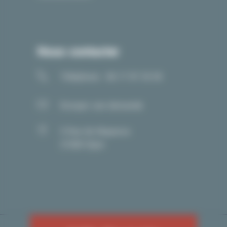
Nous contacter
Téléphone : 06 17 97 33 05
Envoyer une demande
5 Rue de Mayence
21000 Dijon