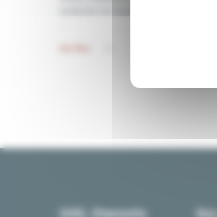
ravalement de façade en peinture extérieur
Voir Plus
SARL Charmette
Nos