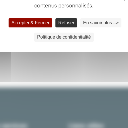
contenus personnalisés.
e.
offre un charme incomparable !
Voir Plus
Accepter & Fermer
Refuser
En savoir plus -->
Politique de confidentialité
 services
Liens utiles