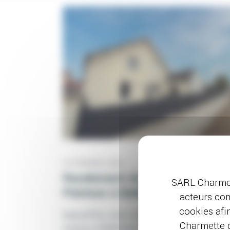
19 FÉVRIER 2025
Ravalement de façade en
SARL Charmet
Peinture à Bellefond (21)
acteurs com
cookies afi
Aujourd'hui, nous mettons en vedette la
Charmette d
maison à Bellefond de nos clients avec son