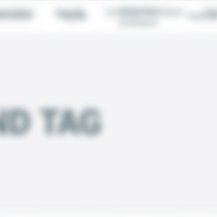
Isolation
entation
Façade
Isolation extérieure
Pei
entation
Façade
Peintur
extérieure
ND TAG