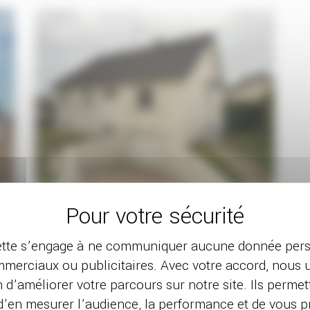
20 FÉVRIER 2024
Peinture extérieure d’une maison
te s’engage à ne communiquer aucune donnée pers
à Bellefond (21)
merciaux ou publicitaires. Avec votre accord, nous u
n d’améliorer votre parcours sur notre site. Ils perme
Cette maison de Bellefond a retrouvé une
’en mesurer l’audience, la performance et de vous 
nouvelle vie avec sa peinture extérieure qui lui