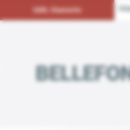
Bienvenue chez SARL Charmette Gestion du consentement
Prés
SARL Charmette
Prés
BELLEFO