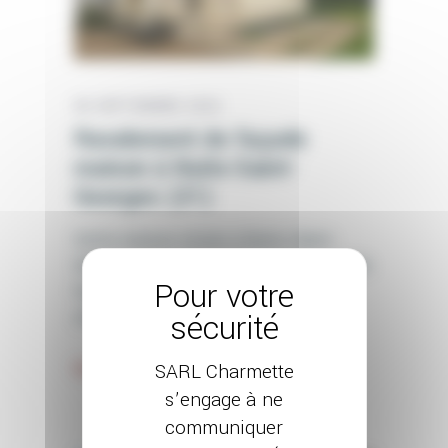
26 SEPTEMBRE 2024
Ravalement de façade
maison à Nuits-Saint-
Georges (21)
Cette maison située à Nuits-Saint-
Georges a bénéficié d'un ravalement de
façade avec l'aide d'un enduit à la
chaux.
SARL Charmette
Voir Plus
s’engage à ne
communiquer