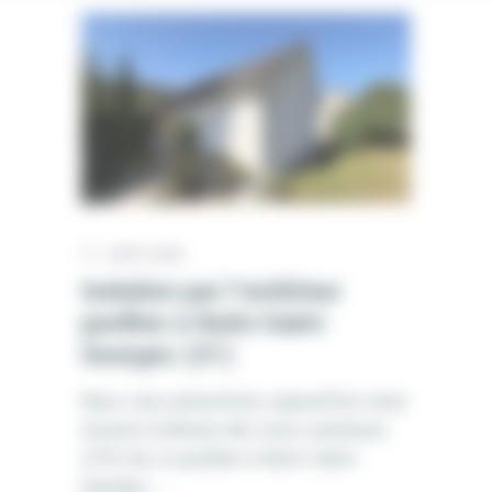
17 JUIN 2026
Isolation par l’extérieur
pavillon à Nuits-Saint-
Georges (21)
Nous vous présentons aujourd'hui notre
récente Isolation des murs extérieurs
(ITE) de ce pavillon à Nuits-Saint-
Georges.