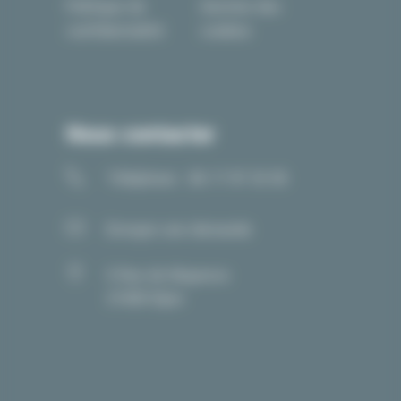
Politique de
Gestion des
confidentialité
cookies
Nous contacter
Téléphone : 06 17 97 33 05
Envoyer une demande
5 Rue de Mayence
21000 Dijon