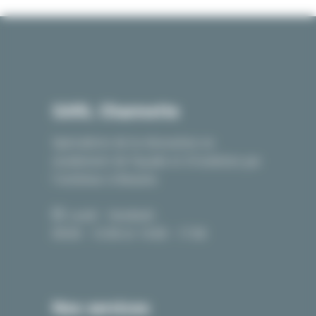
SARL Charmette
Spécialiste de la rénovation en
ravalement de façade et d’isolation par
l’extérieur à Beaune.
Lundi - Vendredi :
09:00 - 12:00 et 14:00 - 17:00
Nos services