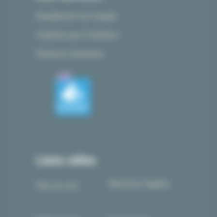
Ravalement de façade
Isolation par l’extérieur
Peinture extérieure
Liens utiles
Mentions légales
Plan du site