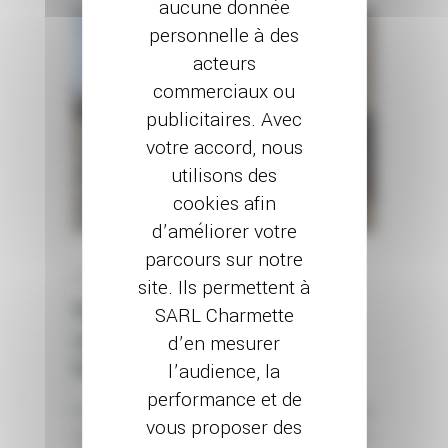
aucune donnée
personnelle à des
acteurs
commerciaux ou
publicitaires. Avec
votre accord, nous
utilisons des
cookies afin
d’améliorer votre
parcours sur notre
23 AVRIL 2024
site. Ils permettent à
Ravalement de façade
SARL Charmette
centre-ville de Nuits st
d’en mesurer
Georges (21)
l’audience, la
performance et de
À Nuits Saint Georges, cette maison du
vous proposer des
centre-ville a bénéficié d'un ravalement