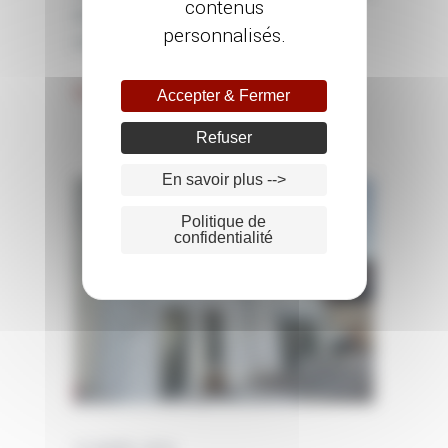
contenus
de façade en finition talochée pour
personnalisés.
sublimer son extérieur.
Voir Plus
Accepter & Fermer
Refuser
En savoir plus -->
Politique de
confidentialité