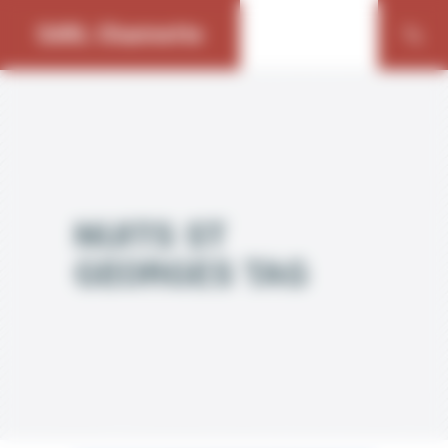
Bienvenue chez SARL Charmette Gestion du consentement
SARL Charmette
NUITS ST
GEORGES TAG