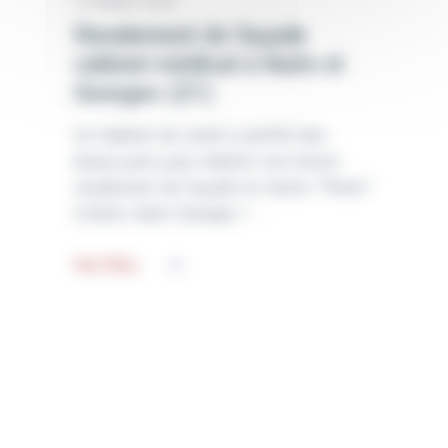
19 MARS 2024
Ravalement de façade
cabinet médical à Nuits st
Georges (21)
Ce Cabinet de santé a profité des
beaux jours pour réaliser son récent
ravalement de façade en teinte "Pierre"
à Nuits Saint Georges !
Voir Plus