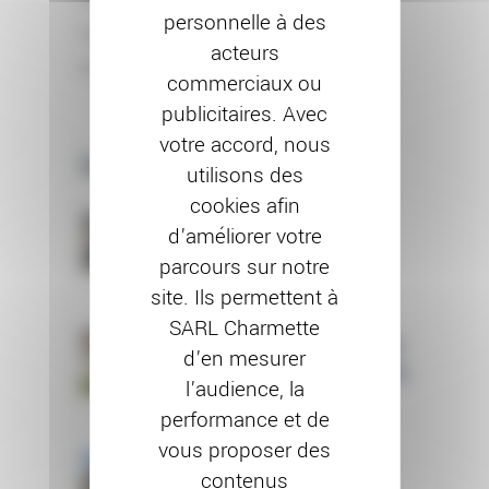
ISOLATION EXTÉRIEURE
personnelle à des
PEINTURE
acteurs
RAVALEMENT DE FAÇADE
commerciaux ou
publicitaires. Avec
votre accord, nous
Dernières actualités
utilisons des
cookies afin
Isolation par l’extérieur à
d’améliorer votre
Beaune (21)
parcours sur notre
16 MAI 2022
site. Ils permettent à
SARL Charmette
Ravalement de façade d’un
d’en mesurer
bâtiment à Etang Vergy (21)
l’audience, la
20 JANVIER 2023
performance et de
vous proposer des
Peinture extérieure d’un
contenus