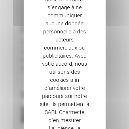
s’engage à ne
communiquer
aucune donnée
CATÉGORIES
personnelle à des
acteurs
CHARMETTE
commerciaux ou
ISOLATION EXTÉRIEURE
publicitaires. Avec
PEINTURE
votre accord, nous
RAVALEMENT DE FAÇADE
utilisons des
cookies afin
d’améliorer votre
Dernières actualités
parcours sur notre
site. Ils permettent à
Isolation par l’extérieur à
SARL Charmette
Beaune (21)
d’en mesurer
l’audience, la
16 MAI 2022