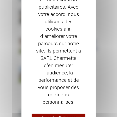
publicitaires. Avec
Isolation par l’extérieur à
votre accord, nous
Beaune (21)
utilisons des
cookies afin
16 MAI 2022
d’améliorer votre
Ravalement de façade d’un
parcours sur notre
bâtiment à Etang Vergy (21)
site. Ils permettent à
SARL Charmette
20 JANVIER 2023
d’en mesurer
Peinture extérieure d’un
l’audience, la
pavillon à Avallon (89)
performance et de
vous proposer des
12 MAI 2023
contenus
personnalisés.
Étiquettes